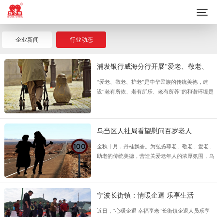
企业新闻
行业动态
浦发银行威海分行开展“爱老、敬老、
护老”系列活动
“爱老、敬老、护老”是中华民族的传统美德，建
设“老有所依、老有所乐、老有所养”的和谐环境是
全社会的共同责任。为切实维护老年人的合法权
益，营造养老孝老敬老的社会氛围，近日浦发银行
威海分行开展“爱老、敬老、护老”系列活动。
乌当区人社局看望慰问百岁老人
金秋十月，丹桂飘香。为弘扬尊老、敬老、爱老、
助老的传统美德，营造关爱老年人的浓厚氛围，乌
当区人社局深入羊昌镇等乡镇看望慰问4名百岁老
人。
宁波长街镇：情暖企退 乐享生活
近日，“心暖企退 幸福享老”长街镇企退人员乐享