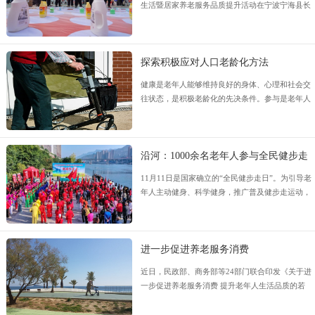
生活暨居家养老服务品质提升活动在宁波宁海县长
街镇举办。
探索积极应对人口老龄化方法
健康是老年人能够维持良好的身体、心理和社会交
往状态，是积极老龄化的先决条件。参与是老年人
能够根据自己的能力和兴趣参与到文化、经济和社
会生活中，实现老有所为是积极老龄化的重要内
涵。
沿河：1000余名老年人参与全民健步走
11月11日是国家确立的“全民健步走日”。为引导老
年人主动健身、科学健身，推广普及健步走运动，
11月10日，2024年全国老年人健步走大联动沿河
分会场启动仪式在沿河自治县乌江湿地公园东风码
头广场举行
进一步促进养老服务消费
近日，民政部、商务部等24部门联合印发《关于进
一步促进养老服务消费 提升老年人生活品质的若
干措施》，要求进一步有效挖掘养老服务消费潜
力，推动养老事业和养老产业协同发展，实现养老