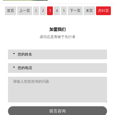
服务高质量发展，更好满足老年人多层次、多样
化、个性化服务需求。
首页
上一页
1
2
3
4
5
下一页
末页
共81页
加盟我们
成功总是青睐于先行者
*
*